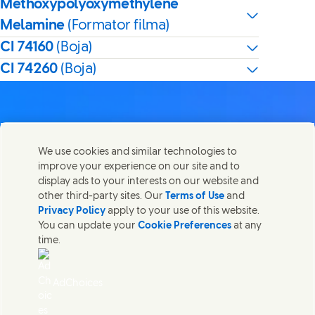
Methoxypolyoxymethylene
Melamine
(Formator filma)
CI 74160
(Boja)
CI 74260
(Boja)
We use cookies and similar technologies to
Kontaktirajte nas
improve your experience on our site and to
Share this page
display ads to your interests on our website and
Share this page on Facebook
Share this page on X
Share this page on Linked In
Share this page on E-mail
Stupite u kontakt sa Unilever PLC i specijalističkim
other third-party sites. Our
Terms of Use
and
timovima u našem sedištu, ili pronađite kontakte širom
Privacy Policy
apply to your use of this website.
sveta.
You can update your
Cookie Preferences
at any
time.
Kontaktirajte nas
AdChoices
Pristupačnost
(Opens in new window)
Informacija o korišćenju kolačića