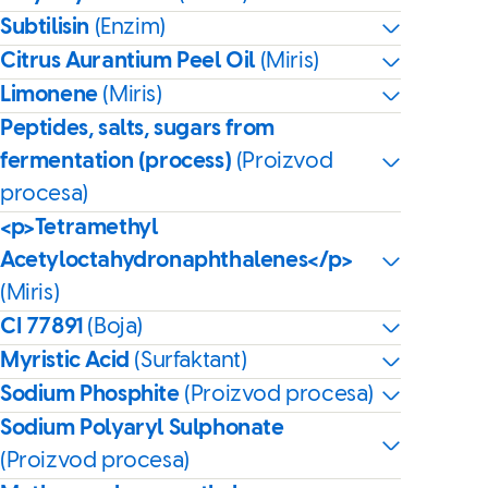
Subtilisin
(Enzim)
Citrus Aurantium Peel Oil
(Miris)
Limonene
(Miris)
Peptides, salts, sugars from
fermentation (process)
(Proizvod
procesa)
<p>Tetramethyl
Acetyloctahydronaphthalenes</p>
(Miris)
CI 77891
(Boja)
Myristic Acid
(Surfaktant)
Sodium Phosphite
(Proizvod procesa)
Sodium Polyaryl Sulphonate
(Proizvod procesa)