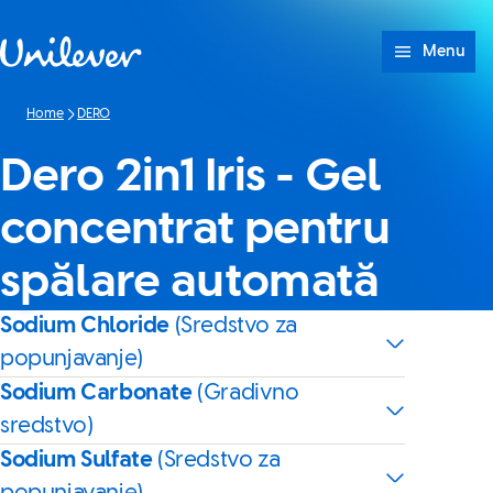
Skip to content
Menu
Home
DERO
Dero 2in1 Iris - Gel
concentrat pentru
spălare automată
Sodium Chloride
(Sredstvo za
popunjavanje)
Sodium Carbonate
(Gradivno
sredstvo)
Sodium Sulfate
(Sredstvo za