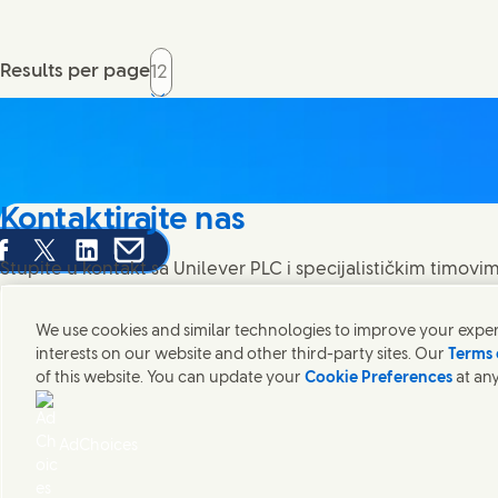
Results per page
Kontaktirajte nas
are this page on Facebook
Share this page on X
Share this page on Linked In
Share this page on E-mail
Stupite u kontakt sa Unilever PLC i specijalističkim timovim
pronađite kontakte širom sveta.
We use cookies and similar technologies to improve your experi
interests on our website and other third-party sites. Our
Terms 
Kontaktirajte nas
of this website. You can update your
Cookie Preferences
at any
(Opens in new wi
Pristupačnost
Informacija o korišćenju kolačića
Obaveštenje o 
(Opens in
Cosmetic ingredient database - European Commission
Digitalna 
AdChoices
Unilever Serbia