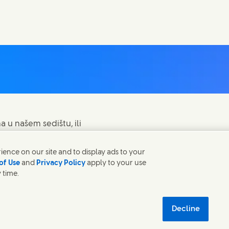
a u našem sedištu, ili
ence on our site and to display ads to your
of Use
and
Privacy Policy
apply to your use
 time.
ndow)
(Opens in new window)
(Opens in new window)
privatnosti
Mapa sajta
 new window)
održivost
Decline